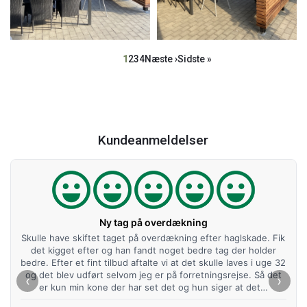
Sideinddeling
Side
1
Side
2
Side
3
Side
4
Næste
Næste ›
Sidste
Sidste »
side
side
Kundeanmeldelser
Ny tag på overdækning
Skulle have skiftet taget på overdækning efter haglskade. Fik
det kigget efter og han fandt noget bedre tag der holder
bedre. Efter et fint tilbud aftalte vi at det skulle laves i uge 32
og det blev udført selvom jeg er på forretningsrejse. Så det
‹
›
er kun min kone der har set det og hun siger at det…