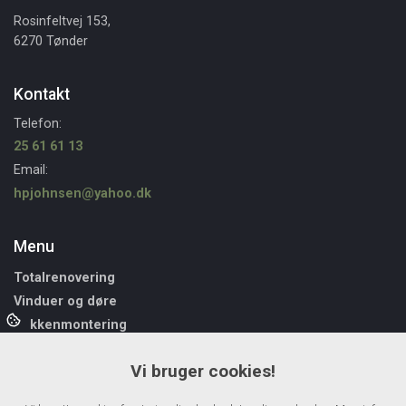
Rosinfeltvej 153,
6270 Tønder
Kontakt
Telefon:
25 61 61 13
Email:
hpjohnsen@yahoo.dk
Menu
Totalrenovering
Vinduer og døre
Køkkenmontering
Renovering
Vi bruger cookies!
Tilbygning
Træterrasse